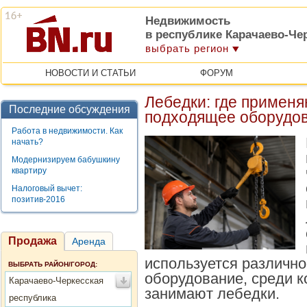
Недвижимость
в республике Карачаево-Че
выбрать регион
НОВОСТИ И СТАТЬИ
ФОРУМ
Лебедки: где применя
Последние обсуждения
подходящее оборудо
Работа в недвижимости. Как
начать?
Модернизируем бабушкину
квартиру
Налоговый вычет:
позитив-2016
Продажа
Аренда
используется различн
ВЫБРАТЬ РАЙОН/ГОРОД:
оборудование, среди к
Карачаево-Черкесская
занимают лебедки.
республика