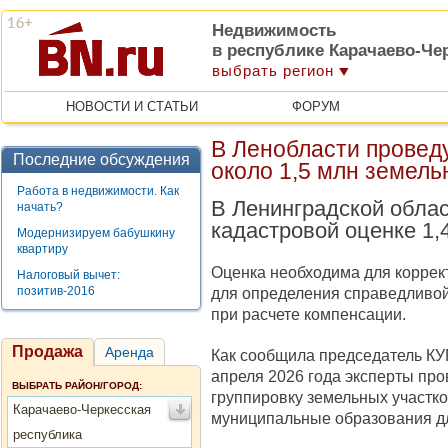
Недвижимость
в республике Карачаево-Че
выбрать регион
НОВОСТИ И СТАТЬИ
ФОРУМ
В Ленобласти провед
Последние обсуждения
около 1,5 млн земель
Работа в недвижимости. Как
В Ленинградской облас
начать?
кадастровой оценке 1,
Модернизируем бабушкину
квартиру
Оценка необходима для коррект
Налоговый вычет:
позитив-2016
для определения справедливой
при расчете компенсации.
Продажа
Аренда
Как сообщила председатель КУ
апреля 2026 года эксперты про
ВЫБРАТЬ РАЙОН/ГОРОД:
группировку земельных участк
Карачаево-Черкесская
муниципальные образования дл
республика