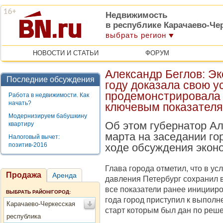
Недвижимость
в республике Карачаево-Че
выбрать регион
НОВОСТИ И СТАТЬИ
ФОРУМ
Александр Беглов: Эк
Последние обсуждения
году доказала свою у
продемонстрировала 
Работа в недвижимости. Как
начать?
ключевым показател
Модернизируем бабушкину
Об этом губернатор Ал
квартиру
марта на заседании го
Налоговый вычет:
позитив-2016
ходе обсуждения эконо
Глава города отметил, что в у
Продажа
Аренда
давления Петербург сохранил 
все показатели ранее инициир
ВЫБРАТЬ РАЙОН/ГОРОД:
года город приступил к выпол
Карачаево-Черкесская
старт которым был дан по реш
республика