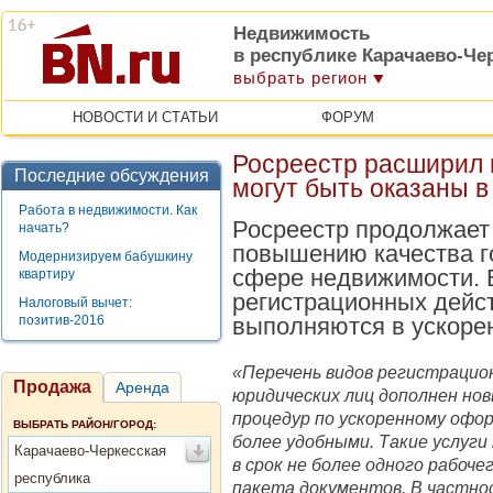
Недвижимость
в республике Карачаево-Че
выбрать регион
НОВОСТИ И СТАТЬИ
ФОРУМ
Росреестр расширил п
Последние обсуждения
могут быть оказаны 
Работа в недвижимости. Как
Росреестр продолжает
начать?
повышению качества г
Модернизируем бабушкину
сфере недвижимости. 
квартиру
регистрационных дейст
Налоговый вычет:
позитив-2016
выполняются в ускоре
«Перечень видов регистрацио
Продажа
Аренда
юридических лиц дополнен нов
процедур по ускоренному оф
ВЫБРАТЬ РАЙОН/ГОРОД:
более удобными. Такие услуг
Карачаево-Черкесская
в срок не более одного рабоче
республика
пакета документов. В частнос